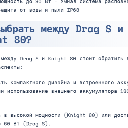
мощность до 80 Вт - Умная система распозн
Защита от воды и пыли IP68
выбрать между Drag S и
ht 80?
 между Drag S и Knight 80 стоит обратить 
аспекты:
сть компактного дизайна и встроенного акк
ли использование внешнего аккумулятора 18
ь в высокой мощности (Knight 80) или дост
о 60 Вт (Drag S).