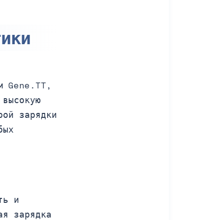
тики
м Gene.TT,
 высокую
рой зарядки
бых
ть и
ая зарядка