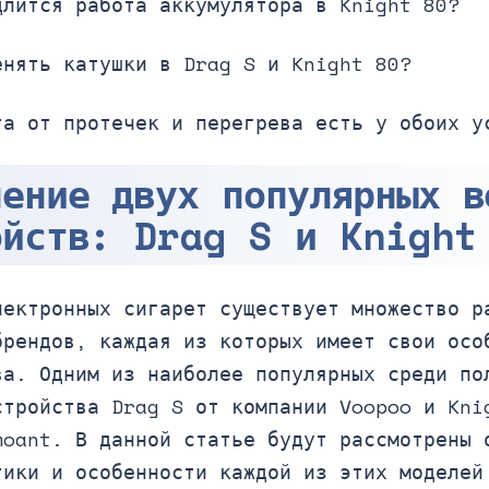
длится работа аккумулятора в Knight 80?
енять катушки в Drag S и Knight 80?
та от протечек и перегрева есть у обоих у
нение двух популярных в
ойств: Drag S и Knight
лектронных сигарет существует множество р
брендов, каждая из которых имеет свои осо
ва. Одним из наиболее популярных среди по
стройства Drag S от компании Voopoo и Kni
moant. В данной статье будут рассмотрены 
тики и особенности каждой из этих моделей