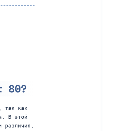
t 80?
, так как
а. В этой
и различия,