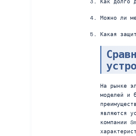
Как долго 
Можно ли м
Какая защи
Срав
устр
На рынке э
моделей и 
преимущест
являются у
компании S
характерис