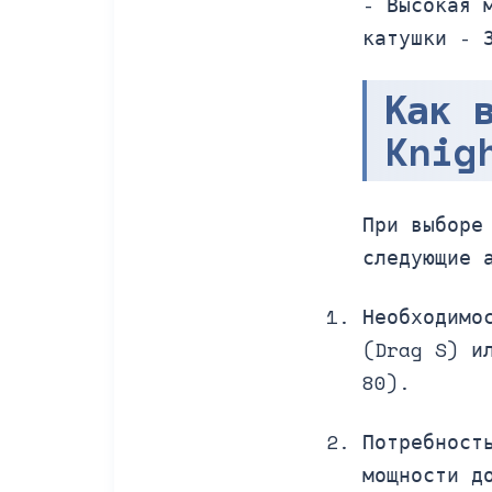
- Высокая 
катушки - 
Как 
Knig
При выборе
следующие 
Необходимо
(Drag S) и
80).
Потребност
мощности д