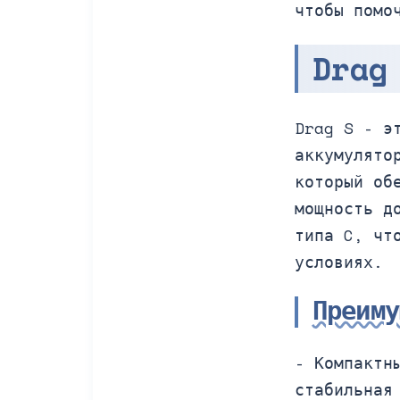
чтобы помо
Drag
Drag S - э
аккумулято
который об
мощность д
типа C, чт
условиях.
Преим
- Компактн
стабильная