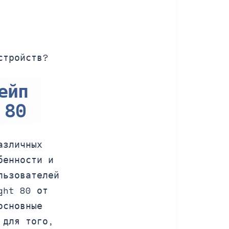
стройств?
ейп
 80
азличных
бенности и
льзователей
ght 80 от
основные
 для того,