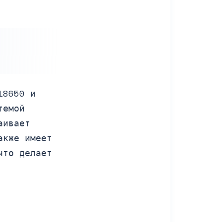
18650 и
темой
аивает
акже имеет
что делает