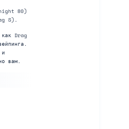
night 80)
ag S).
 как Drag
вейпинга.
 и
но вам.