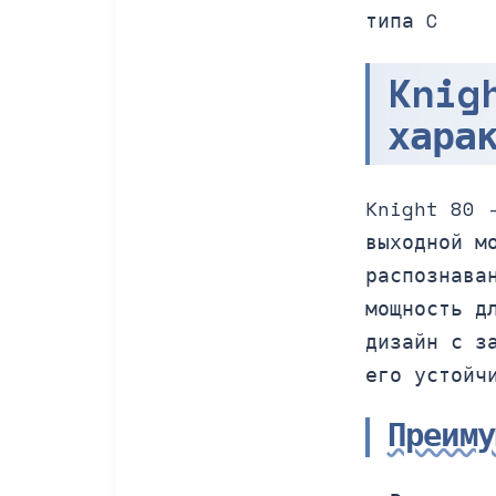
типа C
Knig
хара
Knight 80 
выходной м
распознава
мощность д
дизайн с з
его устойч
Преим