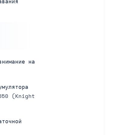
авания
внимание на
умулятора
650 (Knight
аточной