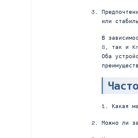
Предпочтен
или стабил
В зависимо
S, так и K
Оба устрой
преимущест
Част
1. Какая м
Можно ли з