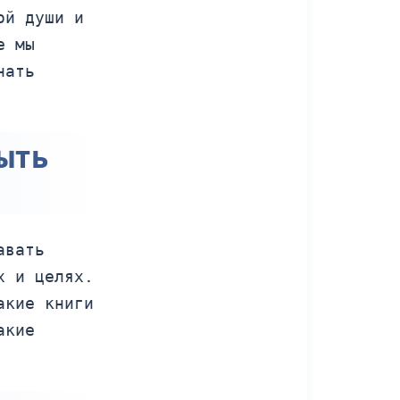
ой души и
е мы
нать
ыть
авать
х и целях.
акие книги
акие