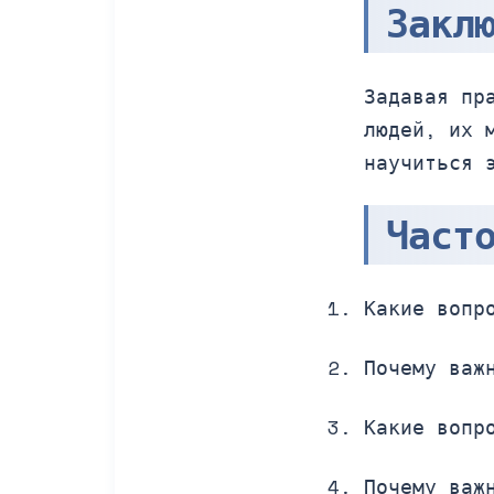
Закл
Задавая пр
людей, их 
научиться 
Част
Какие вопр
Почему важ
Какие вопр
Почему важ