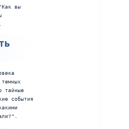
“Как вы
ы
.
ть
овека
 темных
о тайные
кие события
какими
али?”.