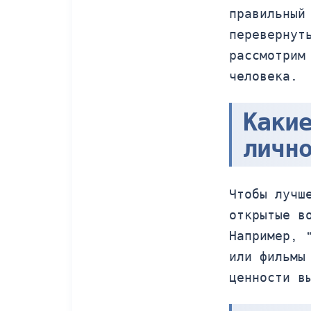
правильный
перевернут
рассмотрим
человека.
Каки
личн
Чтобы лучш
открытые в
Например, 
или фильмы
ценности в