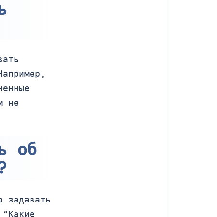
ь
вать
Например,
ненные
м не
ь об
?
о задавать
 “Какие