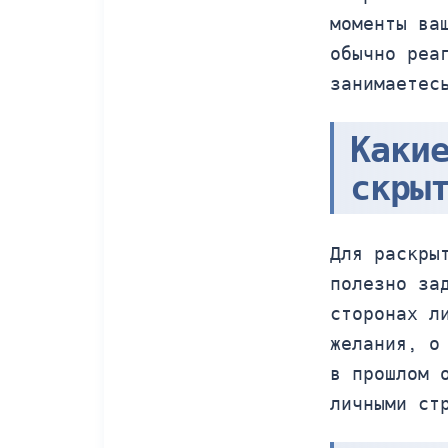
моменты ва
обычно реа
занимаетес
Каки
скры
Для раскры
полезно за
сторонах л
желания, о
в прошлом 
личными ст