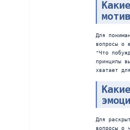
Каки
моти
Для понима
вопросы о 
“Что побуж
принципы в
хватает дл
Каки
эмоц
Для раскры
вопросы о 