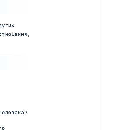
ругих
отношения,
человека?
го