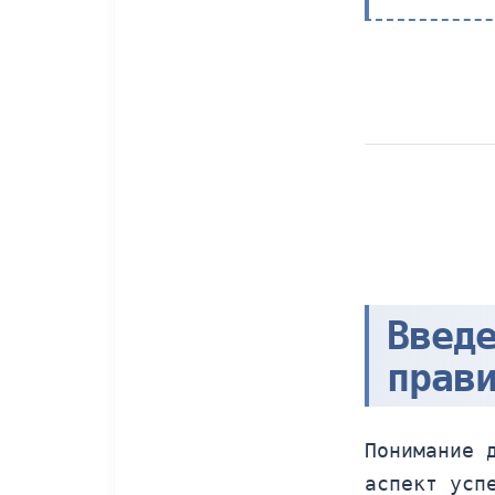
Введ
прав
Понимание 
аспект усп