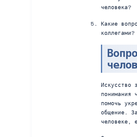
человека?
Какие вопр
коллегами?
Вопр
чело
Искусство 
понимания 
помочь укр
общение. З
человеке, 