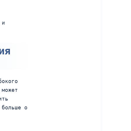
 и
ия
бокого
 может
ить
 больше о